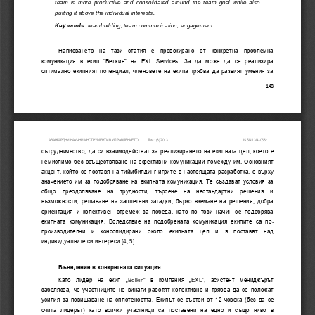
team  is  more  productive  and  consolidated  around  the  team  goal  while  also 
putting it above the individual interests
. 
Key words
:
teambuilding
, 
team communication
, 
engagement 
Написването  на  т
ази  статия  е  провокирано  от  конкретна  проблемна 
комуникация  в  екип  “Белкин”  на  EXL  Services.  За  да  може  да  се  реализира 
оптимално  екипният потенциал,  членовете  на  екипа  трябва  да  развият  умения  за 
148
АВАНГАРДНИ НАУЧНИ ИНСТРУМЕНТИ В УПРАВЛЕНИЕТО
Том 1(
8
)/201
3
ISSN 1314
-
0582
сътрудничество, да си взаимодействат за реализирането на ек
ипната цел, което е 
немислимо без осъществяване на ефективни комуникации помежду им. Основният 
акцент, който се поставя на тиймбилдинг игрите в настоящата разработка, е върху 
значението  им  за  подобряване  на  екипната  комуникация.  Те  създават  условия  за 
общо
преодоляване  на  трудности,  търсене  на  нестандартни  решения  и 
възможности,  решаване  на  заплетени  загадки,  бързо  вземане  на  решения,  добра 
ориентация  и  колективен  стремеж  за  победа,  като  по  този  начин  се  подобрява 
екипната  комуникация.  Вследствие  на  подобре
ната  комуникация  екипите  са  по
-
производителни  и  консолидирани  около  екипната  цел  и  я  поставят  над 
индивидуалните си интереси
[
4, 
5]
. 
Въведение в конкретната ситуация
Като  лидер 
на  екип  „
Belkin
”
в  компания  „
EXL
”
, 
асистент  мениджър
ът 
забелязва,  че  участниц
ите  не  винаги  работят  колективно  и  трябва  да  се  положат 
усилия за повишаване на сплотеността. Екипът се състои от 12 човека (
без да се 
счита  лидерът
)  като  всички  участници  са  поставени  на  едно  и  също  ниво  в 